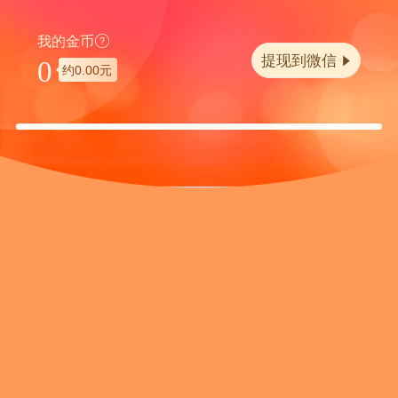
我的金币
提现到微信
0
约
0.00
元